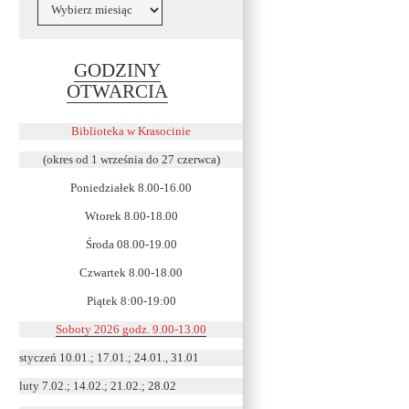
Archiwa
GODZINY
Link
OTWARCIA
otwiera
się
Biblioteka w Krasocinie
w
(okres od 1 września do 27 czerwca)
nowym
Poniedziałek 8.00-16.00
oknie
Wtorek 8.00-18.00
Środa 08.00-19.00
Czwartek 8.00-18.00
Piątek 8:00-19:00
Soboty 2026 godz. 9.00-13.00
styczeń 10.01.; 17.01.; 24.01., 31.01
luty 7.02.; 14.02.; 21.02.; 28.02