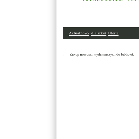
Aktualności
,
dla szkół
,
Oferta
Nawigacja
Zakup nowości wydawniczych do bibliotek
wpisu