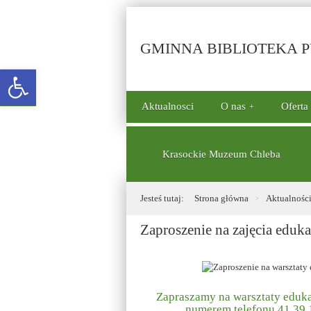
GMINNA BIBLIOTEKA PU
Open toolbar
górne
Aktualnosci
O nas
Oferta
menu
dolne
Krasockie Muzeum Chleba
Jesteś tutaj:
Strona główna
Aktualnośc
Zaproszenie na zajęcia eduk
Zapraszamy na warsztaty eduka
numerem telefonu 41 39 1