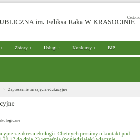
Czcionk
-
BLICZNA im. Feliksa Raka W KRASOCINIE
Z
n
za
e
Zbiory
Usługi
Konkursy
BIP
i
Zaproszenie na zajęcia edukacyjne
acyjne
cyjne z zakresu ekologii. Chętnych prosimy o kontakt pod
 70 17 do dnia 23 września (poniedziałek) włącznie.