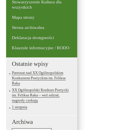
Stowarzyszenie Kultura dla
wszystkich
Mapa strony
Strona archiwalna
Deklaracja dostępności
Klauzule informacyjne / RODO
Ostatnie wpisy
Patronat nad XX Ogólnopolskim
Konkursem Poetyckim im. Feliksa
Raka
XX Ogólnopolski Konkurs Poetycki
im. Feliksa Raka – weź udział,
nagrody czekają
1 sierpnia
Archiwa