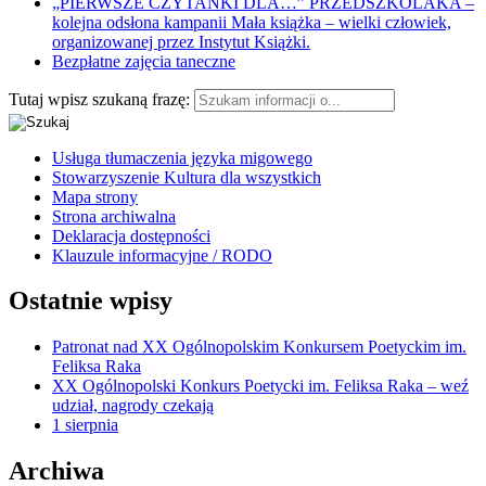
„PIERWSZE CZYTANKI DLA…” PRZEDSZKOLAKA –
kolejna odsłona kampanii Mała książka – wielki człowiek,
organizowanej przez Instytut Książki.
Bezpłatne zajęcia taneczne
Tutaj wpisz szukaną frazę:
Usługa tłumaczenia języka migowego
Stowarzyszenie Kultura dla wszystkich
Mapa strony
Strona archiwalna
Deklaracja dostępności
Klauzule informacyjne / RODO
Ostatnie wpisy
Patronat nad XX Ogólnopolskim Konkursem Poetyckim im.
Feliksa Raka
XX Ogólnopolski Konkurs Poetycki im. Feliksa Raka – weź
udział, nagrody czekają
1 sierpnia
Archiwa