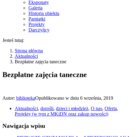
Eksponaty
Galeria
Historia obiektu
Pamiątki
Projekty
Darczyńcy
Jesteś tutaj:
Strona główna
Aktualności
Bezpłatne zajęcia taneczne
Bezpłatne zajęcia taneczne
Autor:
biblioteka
Opublikowano w dniu
6 września, 2019
Aktualności
,
dorośli
,
dzieci i młodzież
,
O nas
,
Oferta
,
Projekty (w tym z MKiDN oraz zakup nowości)
Nawigacja wpisu