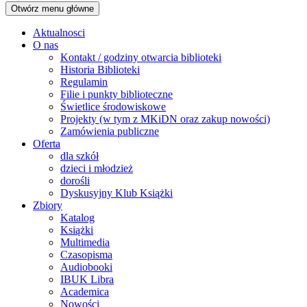
Otwórz menu główne
Aktualnosci
O nas
Kontakt / godziny otwarcia biblioteki
Historia Biblioteki
Regulamin
Filie i punkty biblioteczne
Świetlice środowiskowe
Projekty (w tym z MKiDN oraz zakup nowości)
Zamówienia publiczne
Oferta
dla szkół
dzieci i młodzież
dorośli
Dyskusyjny Klub Książki
Zbiory
Katalog
Książki
Multimedia
Czasopisma
Audiobooki
IBUK Libra
Academica
Nowości