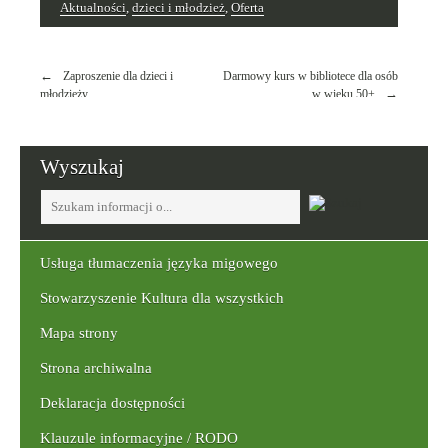
Aktualności
,
dzieci i młodzież
,
Oferta
Nawigacja
Zaproszenie dla dzieci i
Darmowy kurs w bibliotece dla osób
wpisu
młodzieży
w wieku 50+
Wyszukaj
Tutaj
wpisz
szukaną
frazę:
Usługa tłumaczenia języka migowego
Stowarzyszenie Kultura dla wszystkich
Mapa strony
Strona archiwalna
Deklaracja dostępności
Klauzule informacyjne / RODO