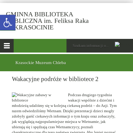
GMINNA BIBLIOTEKA
Open toolbar
PUBLICZNA im. Feliksa Raka
-
W KRASOCINIE
Wakacyjne
podróże
górne
Wyszukiwarka
Tutaj
w
wpisz
Otwórz
bibliotece
szukaną
menu
menu
frazę:
2
główne
dolne
Krasockie Muzeum Chleba
Wakacyjne podróże w bibliotece 2
Podczas drugiego tygodnia
wakacji wspólnie z dziećmi i
młodzieżą udaliśmy się w kolejną ciekawą podróż – do Azji. Tym
razem odwiedziliśmy Wietnam. Dzięki prezentacji dzieci mogły
zdobyły garść ciekawych informacji o tym kraju oraz zobaczyły,
jak wyglądają najpopularniejsze miejsca w Wietnamie, jak
ubierają się i spędzają czas Wietnamczycy, poznali
charakterystyczne dla tego państwa zwierzęta. Aby lepiej poznać