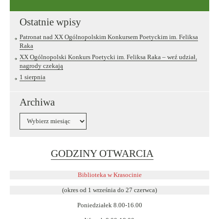
Ostatnie wpisy
Patronat nad XX Ogólnopolskim Konkursem Poetyckim im. Feliksa
Raka
XX Ogólnopolski Konkurs Poetycki im. Feliksa Raka – weź udział,
nagrody czekają
1 sierpnia
Archiwa
Archiwa
Link
GODZINY OTWARCIA
otwiera
się
Biblioteka w Krasocinie
w
(okres od 1 września do 27 czerwca)
nowym
Poniedziałek 8.00-16.00
oknie