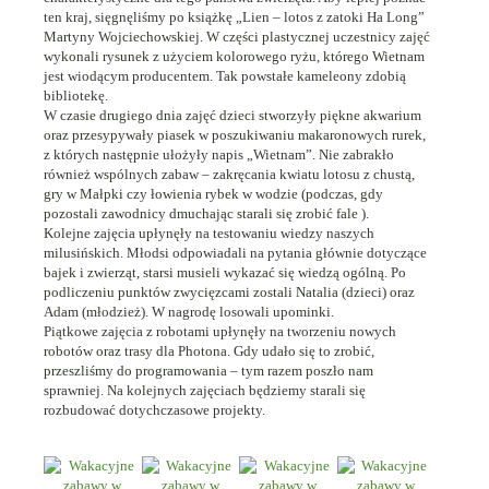
ten kraj, sięgnęliśmy po książkę „Lien – lotos z zatoki Ha Long”
Martyny Wojciechowskiej.
W części plastycznej uczestnicy zajęć
wykonali rysunek z użyciem kolorowego ryżu, którego Wietnam
jest wiodącym producentem. Tak powstałe kameleony zdobią
bibliotekę.
W czasie drugiego dnia zajęć dzieci stworzyły piękne akwarium
oraz przesypywały piasek w poszukiwaniu makaronowych rurek,
z których następnie ułożyły napis „Wietnam”. Nie zabrakło
również wspólnych zabaw – zakręcania kwiatu lotosu z chustą,
gry w Małpki czy łowienia rybek w wodzie (podczas, gdy
pozostali zawodnicy dmuchając starali się zrobić fale ).
Kolejne zajęcia upłynęły na testowaniu wiedzy naszych
milusińskich. Młodsi odpowiadali na pytania głównie dotyczące
bajek i zwierząt, starsi musieli wykazać się wiedzą ogólną. Po
podliczeniu punktów zwycięzcami zostali Natalia (dzieci) oraz
Adam (młodzież). W nagrodę losowali upominki.
Piątkowe zajęcia z robotami upłynęły na tworzeniu nowych
robotów oraz trasy dla Photona. Gdy udało się to zrobić,
przeszliśmy do programowania – tym razem poszło nam
sprawniej. Na kolejnych zajęciach będziemy starali się
rozbudować dotychczasowe projekty.