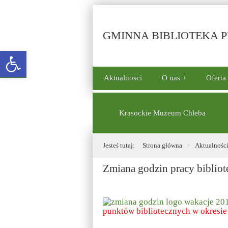
GMINNA BIBLIOTEKA PU
Open toolbar
górne
Aktualnosci
O nas
Oferta
menu
dolne
Krasockie Muzeum Chleba
Jesteś tutaj:
Strona główna
Aktualnośc
Zmiana godzin pracy bibliot
punktów bibliotecznych w okresie