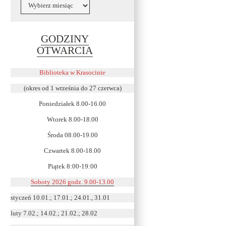
Archiwa
GODZINY
Link
OTWARCIA
otwiera
się
Biblioteka w Krasocinie
w
(okres od 1 września do 27 czerwca)
nowym
Poniedziałek 8.00-16.00
oknie
Wtorek 8.00-18.00
Środa 08.00-19.00
Czwartek 8.00-18.00
Piątek 8:00-19:00
Soboty 2026 godz. 9.00-13.00
styczeń 10.01.; 17.01.; 24.01., 31.01
luty 7.02.; 14.02.; 21.02.; 28.02