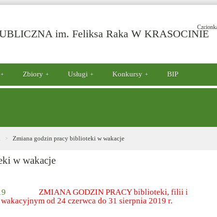
Czcionk
-
BLICZNA im. Feliksa Raka W KRASOCINIE
Z
g
p
bi
Zbiory
Usługi
Konkursy
BIP
w
w
i
Zmiana godzin pracy biblioteki w wakacje
eki w wakacje
ZMIANA GODZIN PRACY
biblioteki, filii i
 wakacyjnym od 24 czerwca do 31 sierpnia 2019 r.