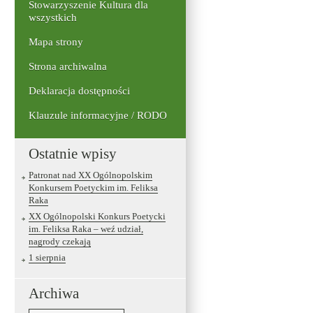
Stowarzyszenie Kultura dla
wszystkich
Mapa strony
Strona archiwalna
Deklaracja dostępności
Klauzule informacyjne / RODO
Ostatnie wpisy
Patronat nad XX Ogólnopolskim
Konkursem Poetyckim im. Feliksa
Raka
XX Ogólnopolski Konkurs Poetycki
im. Feliksa Raka – weź udział,
nagrody czekają
1 sierpnia
Archiwa