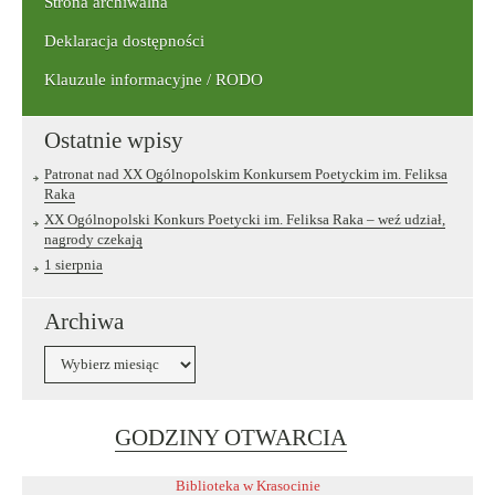
Strona archiwalna
Deklaracja dostępności
Klauzule informacyjne / RODO
Ostatnie wpisy
Patronat nad XX Ogólnopolskim Konkursem Poetyckim im. Feliksa
Raka
XX Ogólnopolski Konkurs Poetycki im. Feliksa Raka – weź udział,
nagrody czekają
1 sierpnia
Archiwa
Archiwa
Link
GODZINY OTWARCIA
otwiera
się
Biblioteka w Krasocinie