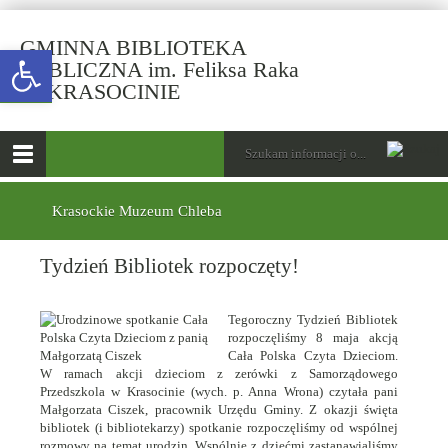
GMINNA BIBLIOTEKA
Open toolbar
PUBLICZNA im. Feliksa Raka
-
W KRASOCINIE
Tydzień
Bibliotek
górne
Wyszukiwarka
Tutaj
rozpoczęty!
wpisz
Otwórz
szukaną
menu
menu
frazę:
główne
dolne
Krasockie Muzeum Chleba
Tydzień Bibliotek rozpoczęty!
Tegoroczny Tydzień Bibliotek
rozpoczęliśmy 8 maja akcją
Cała Polska Czyta Dzieciom.
W ramach akcji dzieciom z zerówki z Samorządowego
Przedszkola w Krasocinie (wych. p. Anna Wrona) czytała pani
Małgorzata Ciszek, pracownik Urzędu Gminy. Z okazji święta
bibliotek (i bibliotekarzy) spotkanie rozpoczęliśmy od wspólnej
rozmowy na temat urodzin. Wspólnie z dziećmi zastanawialiśmy