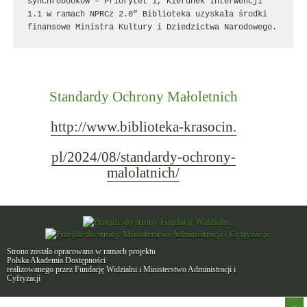
synchrobooków – Priorytet 1, Kierunek Interwencji 
1.1 w ramach NPRCz 2.0” Biblioteka uzyskała środki 
finansowe Ministra Kultury i Dziedzictwa Narodowego.
Standardy Ochrony Małoletnich
http://www.biblioteka-krasocin.
pl/2024/08/standardy-ochrony-
malolatnich/
Strona została opracowana w ramach projektu
Polska Akademia Dostępności
realizowanego przez
Fundację Widzialni
i
Ministerstwo Administracji i
Cyfryzacji
Do