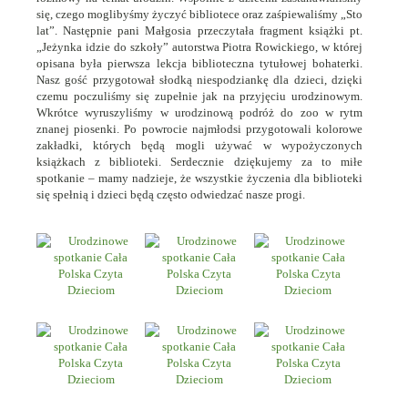
się, czego moglibyśmy życzyć bibliotece oraz zaśpiewaliśmy „Sto
lat”. Następnie pani Małgosia przeczytała fragment książki pt.
„Jeżynka idzie do szkoły” autorstwa Piotra Rowickiego, w której
opisana była pierwsza lekcja biblioteczna tytułowej bohaterki.
Nasz gość przygotował słodką niespodziankę dla dzieci, dzięki
czemu poczuliśmy się zupełnie jak na przyjęciu urodzinowym.
Wkrótce wyruszyliśmy w urodzinową podróż do zoo w rytm
znanej piosenki. Po powrocie najmłodsi przygotowali kolorowe
zakładki, których będą mogli używać w wypożyczonych
książkach z biblioteki. Serdecznie dziękujemy za to miłe
spotkanie – mamy nadzieje, że wszystkie życzenia dla biblioteki
się spełnią i dzieci będą często odwiedzać nasze progi.