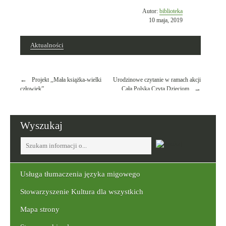
Opublikowano
Autor:
biblioteka
w
10 maja, 2019
dniu
Aktualności
Nawigacja
Projekt ,,Mała książka-wielki
Urodzinowe czytanie w ramach akcji
wpisu
człowiek”
Cała Polska Czyta Dzieciom
Wyszukaj
Tutaj
wpisz
szukaną
frazę:
Usługa tłumaczenia języka migowego
Stowarzyszenie Kultura dla wszystkich
Mapa strony