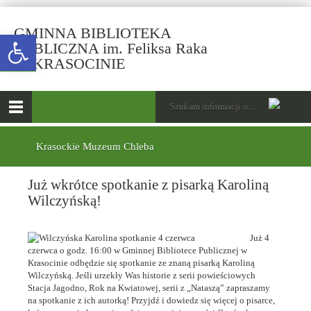
GMINNA BIBLIOTEKA
Open toolbar
PUBLICZNA im. Feliksa Raka
-
W KRASOCINIE
Już
wkrótce
górne
Wyszukiwarka
Tutaj
spotkanie
wpisz
Otwórz
z
szukaną
menu
menu
frazę:
pisarką
główne
dolne
Krasockie Muzeum Chleba
Karoliną
Wilczyńską!
Już wkrótce spotkanie z pisarką Karoliną
Wilczyńską!
Już 4
czerwca o godz. 16:00 w Gminnej Bibliotece Publicznej w
Krasocinie odbędzie się spotkanie ze znaną pisarką Karoliną
Wilczyńską. Jeśli urzekły Was historie z serii powieściowych
Stacja Jagodno, Rok na Kwiatowej, serii z „Nataszą” zapraszamy
na spotkanie z ich autorką! Przyjdź i dowiedz się więcej o pisarce,