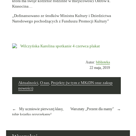
która ma swoje korzenie rodzinne w miejscowości Ostrów k.
Krasocina…
„Dofinansowano ze środków Ministra Kultury i Dziedzictwa
Narodowego pochodzących z Funduszu Promocji Kultury”
Opublikowano
Autor:
biblioteka
w
22 maja, 2019
dniu
Aktualności
,
O nas
,
Projekty (w tym z MKiDN oraz zakup
nowości)
Nawigacja
My uczniowie pierwszej klasy,
Warsztaty „Prezent dla mamy”
wpisu
tobie książko przyrzekamy!