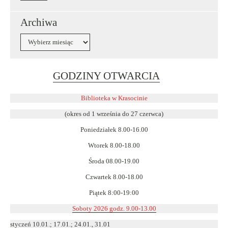
Archiwa
Archiwa
Link
GODZINY OTWARCIA
otwiera
się
Biblioteka w Krasocinie
w
(okres od 1 września do 27 czerwca)
nowym
Poniedziałek 8.00-16.00
oknie
Wtorek 8.00-18.00
Środa 08.00-19.00
Czwartek 8.00-18.00
Piątek 8:00-19:00
Soboty 2026 godz. 9.00-13.00
styczeń 10.01.; 17.01.; 24.01., 31.01