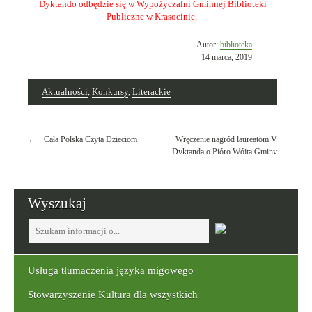
Dyktando odbędzie się w Wypożyczalni Gminnej Biblioteki
Publiczne w Krasocinie.
Opublikowano
Autor:
biblioteka
w
14 marca, 2019
dniu
Aktualności
,
Konkursy
,
Literackie
Nawigacja
Cała Polska Czyta Dzieciom
Wręczenie nagród laureatom V
wpisu
Dyktanda o Pióro Wójta Gminy
Krasocin
Wyszukaj
Tutaj
wpisz
szukaną
frazę:
Usługa tłumaczenia języka migowego
Stowarzyszenie Kultura dla wszystkich