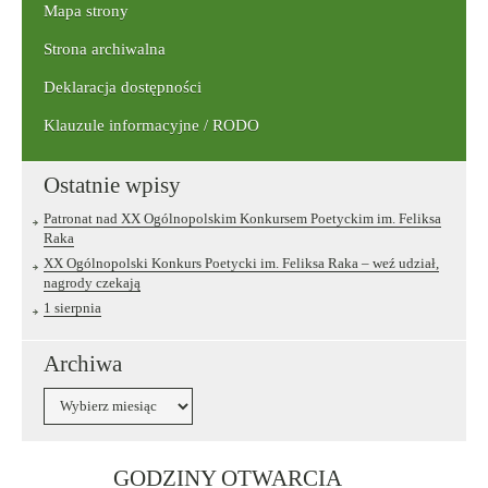
Mapa strony
Strona archiwalna
Deklaracja dostępności
Klauzule informacyjne / RODO
Ostatnie wpisy
Patronat nad XX Ogólnopolskim Konkursem Poetyckim im. Feliksa
Raka
XX Ogólnopolski Konkurs Poetycki im. Feliksa Raka – weź udział,
nagrody czekają
1 sierpnia
Archiwa
Archiwa
Link
GODZINY OTWARCIA