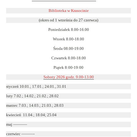
otwiera
się
Biblioteka w Krasocinie
w
(okres od 1 września do 27 czerwca)
nowym
Poniedziałek 8.00-16.00
oknie
Wtorek 8.00-18.00
Środa 08.00-19.00
Czwartek 8.00-18.00
Piątek 8:00-19:00
Soboty 2026 godz. 9.00-13.00
styczeń 10.01.; 17.01.; 24.01., 31.01
luty 7.02.; 14.02.; 21.02.; 28.02
marzec 7.03.; 14.03.; 21.03.; 28.03
kwiecień 11.04.; 18.04; 25.04
maj ———–
czerwiec ———-