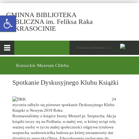
GMINNA BIBLIOTEKA
Open toolbar
PUBLICZNA im. Feliksa Raka
-
W KRASOCINIE
Spotkanie
Dyskusyjnego
górne
Wyszukiwarka
Tutaj
Klubu
wpisz
Otwórz
Książki
szukaną
menu
menu
frazę:
główne
dolne
Krasockie Muzeum Chleba
Spotkanie Dyskusyjnego Klubu Książki
24
stycznia odbyło się pierwsze spotkanie Dyskusyjnego Klubu
Książki w Nowym 2019 Roku.
Rozmawialiśmy o książce Iwony Menzel pt. Szeptucha. Akcja
książki toczy się na Podlasiu, w małej wsi, w której wciąż rolę
ważnej osoby w życiu małej społeczności odgrywa tytułowa
szeptucha -uzdrowicielka ludowa po której niesamowity dar
dziedziczy wnuczka Olena. Zdecydowanie zachęcamy do