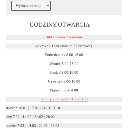
Archiwa
Link
GODZINY OTWARCIA
otwiera
się
Biblioteka w Krasocinie
w
(okres od 1 września do 27 czerwca)
nowym
Poniedziałek 8.00-16.00
oknie
Wtorek 8.00-18.00
Środa 08.00-19.00
Czwartek 8.00-18.00
Piątek 8:00-19:00
Soboty 2026 godz. 9.00-13.00
styczeń 10.01.; 17.01.; 24.01., 31.01
luty 7.02.; 14.02.; 21.02.; 28.02
marzec 7.03.; 14.03.; 21.03.; 28.03