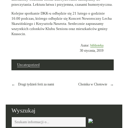
przeczytania. Lektura łatwa i przyjemna, czasami humorystyczna.
Kolejne spotkanie DKK-u odbędzie się 21 lutego o godzinie
16.00 podczas, którego odbędzie się Koncert Noworoczny Lecha
Skawińskiego i Krzysztofa Nawrota. Serdecznie zapraszamy
wszystkich członków Klubu Seniora oraz mieszkańców gminy
Krasocin.
Opublikowano
Autor:
biblioteka
w
30 stycznia, 2019
dniu
Uncategorized
Nawigacja
Drugi tydzień ferii za nami
Choinka w Chotowie
wpisu
Wyszukaj
Tutaj
wpisz