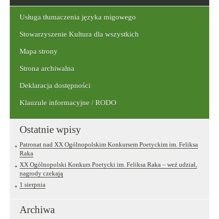
szukaną
frazę:
Usługa tłumaczenia języka migowego
Stowarzyszenie Kultura dla wszystkich
Mapa strony
Strona archiwalna
Deklaracja dostępności
Klauzule informacyjne / RODO
Ostatnie wpisy
Patronat nad XX Ogólnopolskim Konkursem Poetyckim im. Feliksa
Raka
XX Ogólnopolski Konkurs Poetycki im. Feliksa Raka – weź udział,
nagrody czekają
1 sierpnia
Archiwa