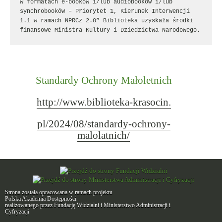
w formatach e-booków i/lub audiobooków i/lub 
synchrobooków – Priorytet 1, Kierunek Interwencji 
1.1 w ramach NPRCz 2.0” Biblioteka uzyskała środki 
finansowe Ministra Kultury i Dziedzictwa Narodowego.
Standardy Ochrony Małoletnich
http://www.biblioteka-krasocin.
pl/2024/08/standardy-ochrony-
malolatnich/
Strona została opracowana w ramach projektu
Polska Akademia Dostępności
realizowanego przez
Fundację Widzialni
i
Ministerstwo Administracji i
Cyfryzacji