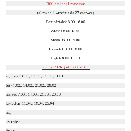
się
Biblioteka w Krasocinie
w
(okres od 1 września do 27 czerwca)
nowym
Poniedziałek 8.00-16.00
oknie
Wtorek 8.00-18.00
Środa 08.00-19.00
Czwartek 8.00-18.00
Piątek 8:00-19:00
Soboty 2026 godz. 9.00-13.00
styczeń 10.01.; 17.01.; 24.01., 31.01
luty 7.02.; 14.02.; 21.02.; 28.02
marzec 7.03.; 14.03.; 21.03.; 28.03
kwiecień 11.04.; 18.04; 25.04
maj ———–
czerwiec ———-
lipiec ———-