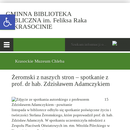
GMINNA BIBLIOTEKA
Open toolbar
PUBLICZNA im. Feliksa Raka
-
W KRASOCINIE
Żeromski
z
górne
Wyszukiwarka
Tutaj
naszych
wpisz
Otwórz
stron
szukaną
menu
menu
frazę:
–
główne
dolne
Krasockie Muzeum Chleba
spotkanie
z
Żeromski z naszych stron – spotkanie z
prof.
dr
prof. dr hab. Zdzisławem Adamczykiem
hab.
Zdzisławem
15
Adamczykiem
listopada w bibliotece odbyło się spotkanie poświęcone życiu i
twórczości Stefana Żeromskiego, które poprowadził prof. dr. hab.
Zdzisław Adamczyk. W spotkaniu uczestniczyła młodzież z
Zespołu Placówek Oświatowych im. rtm. Witolda Pileckiego w