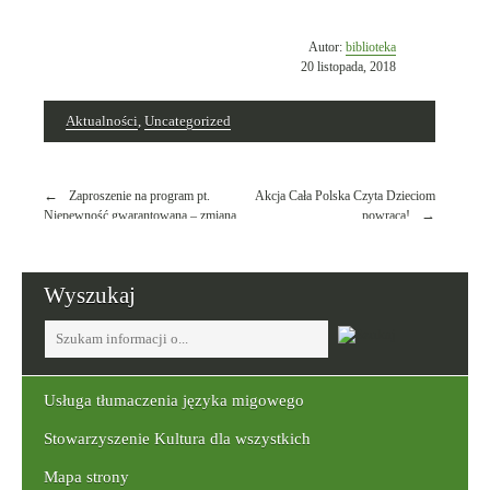
Opublikowano
Autor:
biblioteka
w
20 listopada, 2018
dniu
Aktualności
,
Uncategorized
Nawigacja
Zaproszenie na program pt.
Akcja Cała Polska Czyta Dzieciom
wpisu
Niepewność gwarantowana – zmiana
powraca!
daty
Wyszukaj
Tutaj
wpisz
szukaną
frazę:
Usługa tłumaczenia języka migowego
Stowarzyszenie Kultura dla wszystkich
Mapa strony