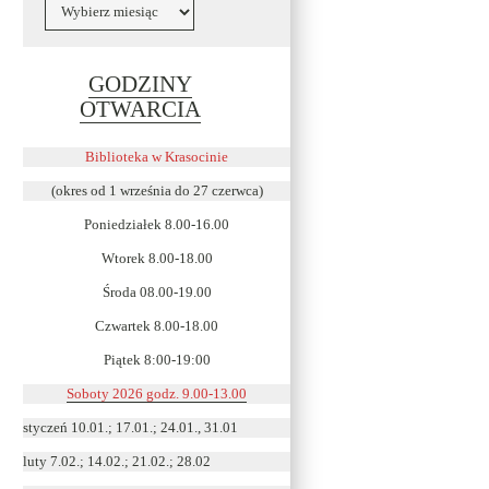
Archiwa
GODZINY
Link
OTWARCIA
otwiera
się
Biblioteka w Krasocinie
w
(okres od 1 września do 27 czerwca)
nowym
Poniedziałek 8.00-16.00
oknie
Wtorek 8.00-18.00
Środa 08.00-19.00
Czwartek 8.00-18.00
Piątek 8:00-19:00
Soboty 2026 godz. 9.00-13.00
styczeń 10.01.; 17.01.; 24.01., 31.01
luty 7.02.; 14.02.; 21.02.; 28.02