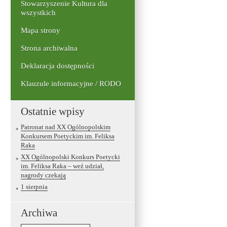
Stowarzyszenie Kultura dla
wszystkich
Mapa strony
Strona archiwalna
Deklaracja dostępności
Klauzule informacyjne / RODO
Ostatnie wpisy
Patronat nad XX Ogólnopolskim
Konkursem Poetyckim im. Feliksa
Raka
XX Ogólnopolski Konkurs Poetycki
im. Feliksa Raka – weź udział,
nagrody czekają
1 sierpnia
Archiwa