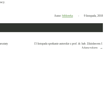
acy.
Opublikowano
Autor:
biblioteka
9 listopada, 2018
w
dniu
rsztaty
15 listopada spotkanie autorskie z prof. dr. hab. Zdzisławem J.
Adamczykiem