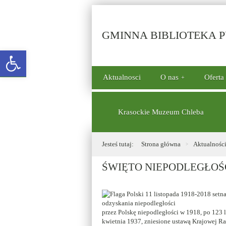
GMINNA BIBLIOTEKA PU
Open toolbar
górne
Aktualnosci
O nas
Oferta
menu
dolne
Krasockie Muzeum Chleba
Jesteś tutaj:
Strona główna
Aktualnośc
ŚWIĘTO NIEPODLEGŁOŚ
przez Polskę niepodległości w 1918, po 123 
kwietnia 1937, zniesione ustawą Krajowej Ra