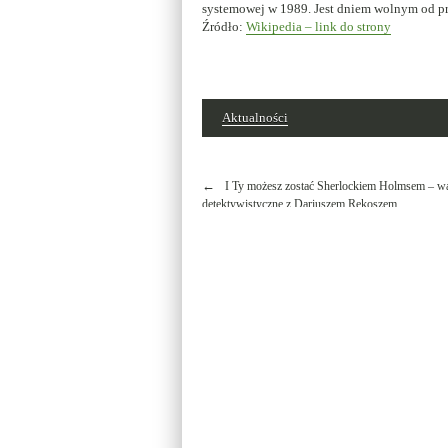
systemowej w 1989. Jest dniem wolnym od pr
Źródło:
Wikipedia – link do strony
Aktualności
Nawigacja
I Ty możesz zostać Sherlockiem Holmsem – wa
wpisu
detektywistyczne z Dariuszem Rekoszem