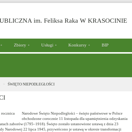
-
BLICZNA im. Feliksa Raka W KRASOCINIE
Ś
N
Zbiory
Usługi
Konkursy
BIP
i
ŚWIĘTO NIEPODLEGŁOŚCI
CI
Narodowe Święto Niepodległości – święto państwowe w Polsce
obchodzone corocznie 11 listopada dla upamiętnienia odzyskania
latach zaborów (1795–1918). Święto zostało ustanowione ustawą z dnia 23
dy Narodowej 22 lipca 1945, przywrócono je ustawą w okresie transformacji