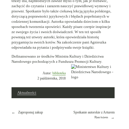
teksty dla, najmłodszych zawsze myśli o tym, jak je rozbawić,
zachęcić do czytania i zarazem nauczyć prawidłowej wymowy i
pisowni. Spotkanie było także ciekawą lekcją języka polskiego,
dotyczącą poprawności językowych i błędach popełnianych w
codziennej komunikacji. Autorka opowiadała dzieciom o kilku
sposobach tworzenia opowieści. Każdy pisarz czerpie inspiracje
ze swojego życia i swoich doświadczeń. W ten też sposób
powstają też utwory autorki, która opowiedziała historię
przygarnięcia swoich kotów. Na zakończenie pani Agnieszka
odpowiadała na pytania i podpisywała swoje książki.
Dofinansowano ze środków Ministra Kultury i Dziedzictwa
Narodowego pochodzących z Funduszu Promocji Kultury.
Opublikowano
Autor:
biblioteka
w
2 października, 2018
dniu
Aktualności
Nawigacja
Zaproponuj zakup
Spotkanie autorskie z Arturem
wpisu
Barcisiem