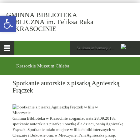
GMINNA BIBLIOTEKA
Open toolbar
PUBLICZNA im. Feliksa Raka
-
W KRASOCINIE
Spotkanie
autorskie
górne
Wyszukiwarka
Tutaj
z
wpisz
Otwórz
pisarką
szukaną
menu
menu
frazę:
Agnieszką
główne
dolne
Krasockie Muzeum Chleba
Frączek
Spotkanie autorskie z pisarką Agnieszką
Frączek
Gminna Biblioteka w Krasocinie zorganizowała 28.09.2018r.
spotkanie autorskie z pisarką i poetką dla dzieci, panią Agnieszką
Frączek. Spotkanie miało miejsce w filiach bibliotecznych w
Olesznie i Bukowie oraz w Mieczynie. Pani Agnieszka pisząc