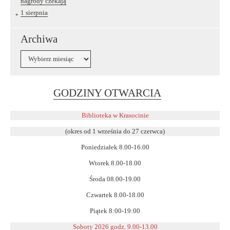
nagrody czekają
1 sierpnia
Archiwa
Archiwa
Link
GODZINY OTWARCIA
otwiera
się
Biblioteka w Krasocinie
w
(okres od 1 września do 27 czerwca)
nowym
Poniedziałek 8.00-16.00
oknie
Wtorek 8.00-18.00
Środa 08.00-19.00
Czwartek 8.00-18.00
Piątek 8:00-19:00
Soboty 2026 godz. 9.00-13.00